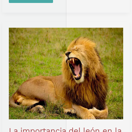
LA
IMPORTANCIA
DEL
LEÓN
EN
LA
TRIBU
MASÁI
La importancia del león en la