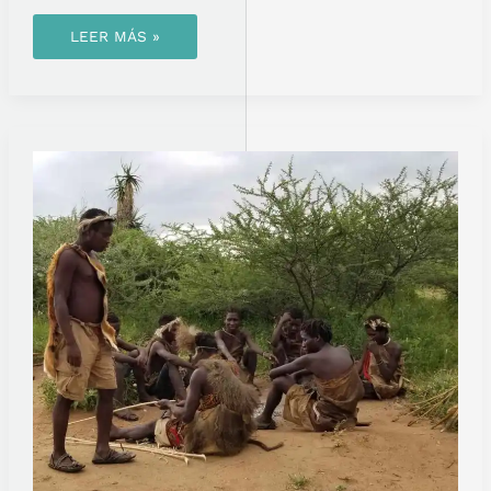
LEER MÁS »
LA
TRIBU
HADZA:
CAZADORES
Y
RECOLECTORES
EN
EL
CORAZÓN
DE
TANZANIA