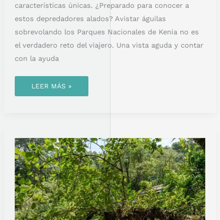
características únicas. ¿Preparado para conocer a
estos depredadores alados? Avistar águilas
sobrevolando los Parques Nacionales de Kenia no es
el verdadero reto del viajero. Una vista aguda y contar
con la ayuda
LEER MÁS »
LA
RESERVA
NATURAL
DE
AMANI:
UN
REFUGIO
ENTRE
MONTAÑAS