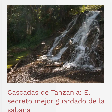
CASCADAS
DE
TANZANIA:
EL
SECRETO
MEJOR
GUARDADO
DE
LA
SABANA
Cascadas de Tanzania: El
secreto mejor guardado de la
sabana