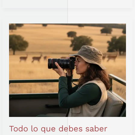
TODO
LO
QUE
DEBES
SABER
SOBRE
EL
ASEO
EN
UN
SAFARI
Todo lo que debes saber