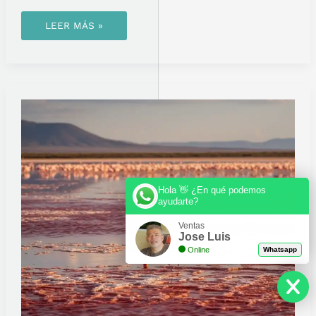
LEER MÁS »
FLAMENCOS
EN
TANZANIA:
EL
ESPECTÁCULO
QUE
NO
TE
ESPERAS
Hola 👋 ¿En qué podemos
ayudarte?
Ventas
Jose Luis
Online
Whatsapp