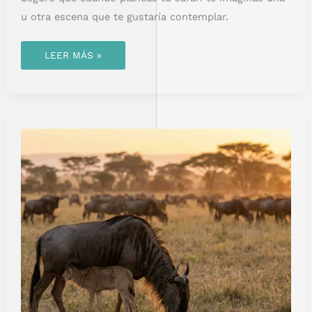
u otra escena que te gustaría contemplar.
LEER MÁS »
LA
TEMPORADA
DE
PARTOS
DEL
ÑU:
EL
INICIO
DE
LA
VIDA
EN
LA
GRAN
MIGRACIÓN