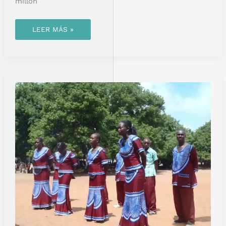
millón
LEER MÁS »
HACER
UN
SAFARI
CULTURAL:
LO
IMPORTANTE
SON
LAS
PERSONAS