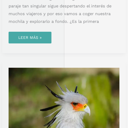
paraje tan singular sigue despertando el interés de
muchos viajeros y por eso vamos a coger nuestra
mochila y explorarlo a fondo. ¿Es la primera
LEER MÁS »
EL
PÁJARO
SECRETARIO:
UN
AVE
DE
GRAN
ENVERGADURA