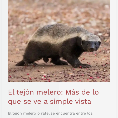
EL
TEJÓN
MELERO:
MÁS
DE
LO
QUE
SE
VE
A
SIMPLE
VISTA
El tejón melero: Más de lo
que se ve a simple vista
El tejón melero o ratel se encuentra entre los