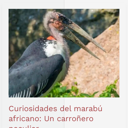
CURIOSIDADES
DEL
MARABÚ
AFRICANO:
UN
CARROÑERO
PECULIAR
Curiosidades del marabú
africano: Un carroñero