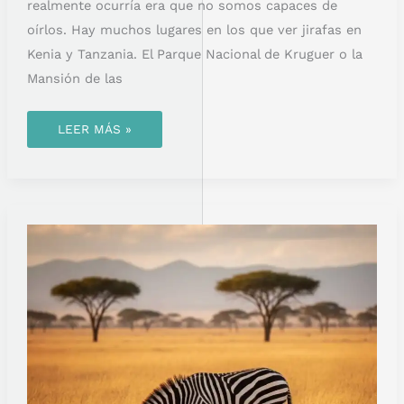
realmente ocurría era que no somos capaces de
oírlos. Hay muchos lugares en los que ver jirafas en
Kenia y Tanzania. El Parque Nacional de Kruguer o la
Mansión de las
LEER MÁS »
EL
PARQUE
NACIONAL
DE
MERU:
SAFARI,
RINOCERONTES
Y
PAISAJES
INOLVIDABLES