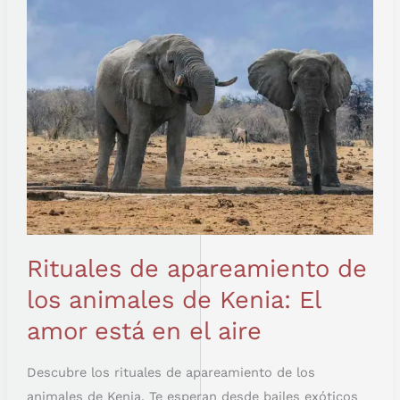
LOS
ANIMALES
DE
KENIA:
EL
AMOR
ESTÁ
EN
EL
AIRE
Rituales de apareamiento de
los animales de Kenia: El
amor está en el aire
Descubre los rituales de apareamiento de los
animales de Kenia. Te esperan desde bailes exóticos