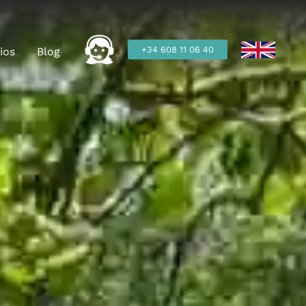
+34 608 11 06 40
ios
Blog