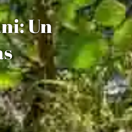
ni: Un
as