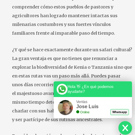
comprender cómo estos pueblos de pastores y
agricultores han logrado mantener intactas sus
milenarias costumbres y sus fuertes vínculos
familiares frente al imparable paso del tiempo.
¿Y qué se hace exactamente durante un safari cultural?
La gran ventaja es que no tienes que renunciar a
explorar la biodiversidad de Kenia o Tanzania sino que
en estas rutas vas un paso más allá. Puedes pasar
unos días recorriendo llanuras infinitas para observar
Hola 👋 ¿En qué podemos
ayudarte?
el majestuoso avance de las grandes migraciones y al
mismo tiempo detenerte en poblados locales para
Ventas
Jose Luis
charlar con sus habitantes, admirar su trabajo manual
Online
Whatsapp
y ser partícipe de sus rutinas ancestrales.