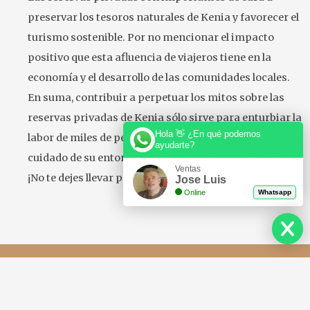
preservar los tesoros naturales de Kenia y favorecer el
turismo sostenible. Por no mencionar el impacto
positivo que esta afluencia de viajeros tiene en la
economía y el desarrollo de las comunidades locales.
En suma, contribuir a perpetuar los mitos sobre las
reservas privadas de Kenia sólo sirve para enturbiar la
Hola 👋 ¿En qué podemos
labor de miles de personas que se preocupan por el
ayudarte?
cuidado de su entorno y la protección de los animales.
Ventas
¡No te dejes llevar por falsos estereotipos!
Jose Luis
Online
Whatsapp