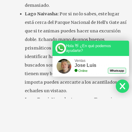
demasiado.
Lago Naivasha:
Por si no lo sabes, este lugar
está cerca del Parque Nacional de Hell’s Gate así
que si te animas puedes hacer una excursión
doble. Echando mano de unos buenos
Hola 👋 ¿En qué podemos
prismáticos en Naivasha puedes llegar a
ayudarte?
identificar hasta 340 especies de aves. Los más
Ventas
buscados son los cormoranes. Los buitres no
Jose Luis
Online
Whatsapp
tienen muy buena prensa pero si eso a ti no te
importa puedes acercarte a los acantilados a
echarles un vistazo.
Lago Eyasi:
Nos adentramos en Tanzania.
Además de contemplar multitud de aves en el
Lago Eyasi tendrás la oportunidad de aprender
más cosas sobre los bosquimanos dado que este