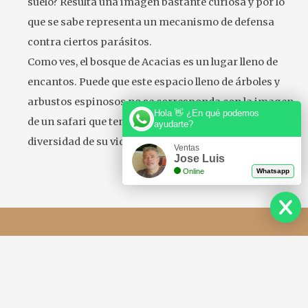
suelo? Resulta una imagen bastante curiosa y por lo
que se sabe representa un mecanismo de defensa
contra ciertos parásitos.
Como ves, el bosque de Acacias es un lugar lleno de
encantos. Puede que este espacio lleno de árboles y
arbustos espinosos no se corresponda con la imagen
Hola 👋 ¿En qué podemos
de un safari que tenías en mente pero su belleza y la
ayudarte?
diversidad de su vida salvaje son innegables.
Ventas
Jose Luis
Online
Whatsapp
Compartir en Redes Sociales