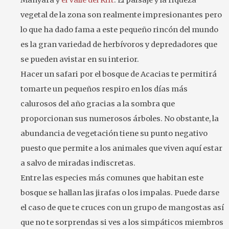
Manyara y
el Valle del Rift
. El paisaje y la riqueza
vegetal de la zona son realmente impresionantes pero
lo que ha dado fama a este pequeño rincón del mundo
es la gran variedad de herbívoros y depredadores que
se pueden avistar en su interior.
Hacer un safari por el bosque de Acacias te permitirá
tomarte un pequeños respiro en los días más
calurosos del año gracias a la sombra que
proporcionan sus numerosos árboles. No obstante, la
abundancia de vegetación tiene su punto negativo
puesto que permite a los animales que viven aquí estar
a salvo de miradas indiscretas.
Entre las especies más comunes que habitan este
bosque se hallan las jirafas o los impalas. Puede darse
el caso de que te cruces con un grupo de mangostas así
que no te sorprendas si ves a los simpáticos miembros