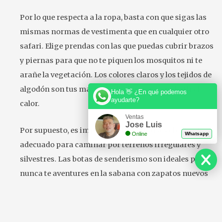
Por lo que respecta a la ropa, basta con que sigas las
mismas normas de vestimenta que en cualquier otro
safari. Elige prendas con las que puedas cubrir brazos
y piernas para que no te piquen los mosquitos ni te
arañe la vegetación. Los colores claros y los tejidos de
algodón son tus mayores aliados para combatir el
Hola 👋 ¿En qué podemos
ayudarte?
calor.
Ventas
Jose Luis
Por supuesto, es imprescindible que uses el calzado
Online
Whatsapp
adecuado para caminar por terrenos irregulares y
silvestres. Las botas de senderismo son ideales pero
nunca te aventures en la sabana con zapatos nuevos
que pueden estorbar tu movilidad o causarte molestias
innecesarias por culpa de las ampollas.