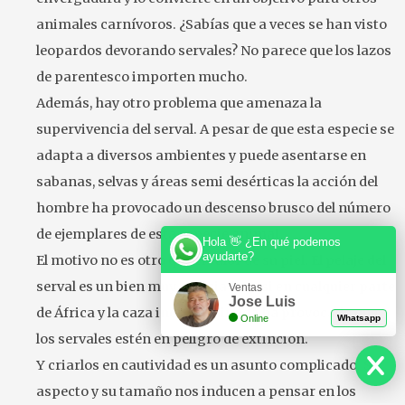
animales carnívoros. ¿Sabías que a veces se han visto
leopardos devorando servales? No parece que los lazos
de parentesco importen mucho.
Además, hay otro problema que amenaza la
supervivencia del serval. A pesar de que esta especie se
adapta a diversos ambientes y puede asentarse en
sabanas, selvas y áreas semi desérticas la acción del
hombre ha provocado un descenso brusco del número
de ejemplares de esta especie animal.
Hola 👋 ¿En qué podemos
ayudarte?
El motivo no es otro que el valor de su piel. El pelaje del
serval es un bien muy codiciado casi en cualquier parte
Ventas
Jose Luis
de África y la caza indiscriminada ha provocado que
Online
Whatsapp
los servales estén en peligro de extinción.
Y criarlos en cautividad es un asunto complicado. Su
aspecto y su tamaño nos inducen a pensar en los