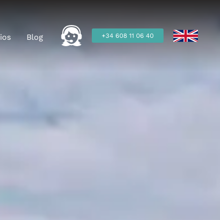
+34 608 11 06 40
ios
Blog