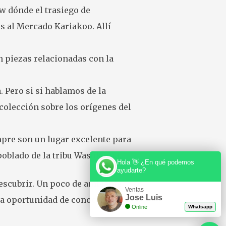
ow dónde el trasiego de
s al Mercado Kariakoo. Allí
n piezas relacionadas con la
. Pero si si hablamos de la
 colección sobre los orígenes del
mpre son un lugar excelente para
 poblado de la tribu Wasukuma.
Hola 👋 ¿En qué podemos
ayudarte?
descubrir. Un poco de ambiente
Ventas
Jose Luis
la oportunidad de conocer la
Online
Whatsapp