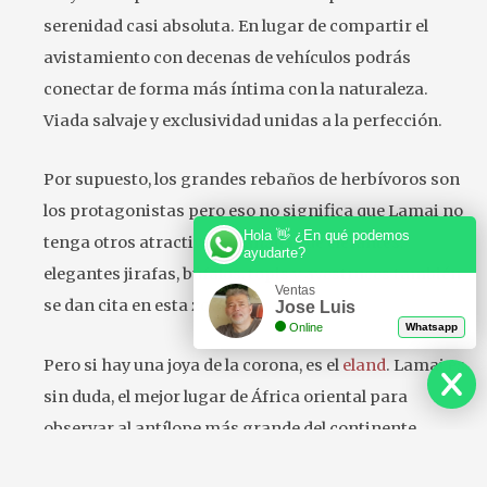
serenidad casi absoluta. En lugar de compartir el
avistamiento con decenas de vehículos podrás
conectar de forma más íntima con la naturaleza.
Viada salvaje y exclusividad unidas a la perfección.
Por supuesto, los grandes rebaños de herbívoros son
los protagonistas pero eso no significa que Lamai no
Hola 👋 ¿En qué podemos
tenga otros atractivos. Manadas de elefantes,
ayudarte?
elegantes jirafas, búfalos, topis y avestruces también
Ventas
se dan cita en esta zona.
Jose Luis
Online
Whatsapp
Pero si hay una joya de la corona, es el
eland
. Lamai es,
sin duda, el mejor lugar de África oriental para
observar al antílope más grande del continente
durante la estación seca. Ver a un macho de 900 kilos,