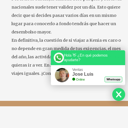
nacionales suele tener validez por un día. Esto quiere
decir que si decides pasar varios días en un mismo
lugar para conocerlo a fondo tendrás que hacer un
desembolso mayor.
En definitiva, la cuestión de si viajar a Kenia es caro o
no depende en gran medida de tus exigencias, el mes
Hola 👋 ¿En qué podemos
del año, las actividades que reserves y los lugares que
ayudarte?
quieras ir a ver. En Masikio Safaris no hacemos dos
Ventas
viajes iguales. ¡Consúltanos!
Jose Luis
Online
Whatsapp