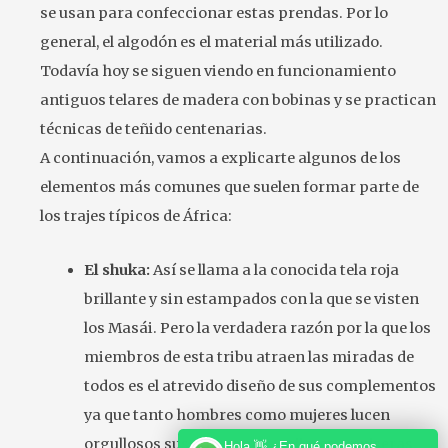
se usan para confeccionar estas prendas. Por lo
general, el algodón es el material más utilizado.
Todavía hoy se siguen viendo en funcionamiento
antiguos telares de madera con bobinas y se practican
técnicas de teñido centenarias.
A continuación, vamos a explicarte algunos de los
elementos más comunes que suelen formar parte de
los trajes típicos de África:
El shuka:
Así se llama a la conocida tela roja
brillante y sin estampados con la que se visten
los Masái. Pero la verdadera razón por la que los
miembros de esta tribu atraen las miradas de
todos es el atrevido diseño de sus complementos
ya que tanto hombres como mujeres lucen
orgullosos sus cinturones, collares o pulseras
Hola 👋 ¿En qué podemos