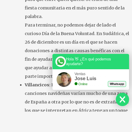
fiesta comunitaria en el más puro sentido de la
palabra.
Para terminar, no podemos dejar de lado el
curioso Día de la Buena Voluntad. En Sudáfrica, el
26 de diciembre es un día en el que se hacen
donaciones a distintas causas benéficas con el
fin de ayudar a los necesitados. No olvidemos
Hola 👋 ¿En qué podemos
ayudarte?
que ayudar a los más desfavorecidos es una
Ventas
parte importante del espíritu navideño.
Jose Luis
Villancicos:
Las letras y ritmos de estas
Online
Whatsapp
canciones navideñas varían mucho de una zona
de España a otra por lo que no es de extrañar que
los que se interpretan en África tengan un toque
especial. En Ghana la navidad coincide con la
época en la que se cosecha el cacao por lo que