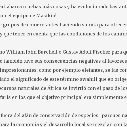
ari abarca muchas más cosas y ha evolucionado bastante 
con el equipo de Masikio!
e grupos de comerciantes haciendo su ruta para ofrece
 que tener en cuenta que las condiciones de los camino
mo William John Burchell o Gustav Adolf Fischer para q
fico también tuvo sus consecuencias negativas al favorec
impresionantes, como por ejemplo elefantes, se las cono
ado el significado de este término swahili que en origen
cursos naturales de África se invirtió con el paso de lo
aris en los que el objetivo principal era simplemente 
 fuera del afán de conservación de especies , parques nat
para la economía y el desarrollo local se mezclan con l