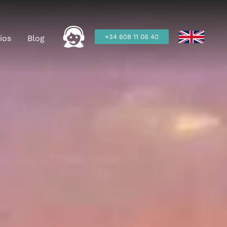
+34 608 11 06 40
ios
Blog