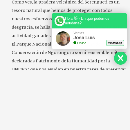
Como ves, la pradera volcánica del Serengueti es un
tesoro natural que hemos de proteger con todos
nuestros esfuerzos para seguir disfrutándola. Por
Hola 👋 ¿En qué podemos
ayudarte?
desgracia, se halla en estado vulnerable a causa de la
Ventas
actividad ganadera y los incendios.
Jose Luis
Online
Whatsapp
El Parque Nacional Serengueti y la Zona de
Conservación de Ngorongoro son áreas emblemáticas
declaradas Patrimonio de la Humanidad por la
UNESCO que nos ayudan en nuestra tarea de preservar
la riqueza de la zona.
No pierdas la oportunidad de visitar la pradera
volcánica del Serengueti. Este mágico lugar cautiva a
cada viajero con su esplendor. ¿A qué esperas para dar
comienzo a tu aventura?