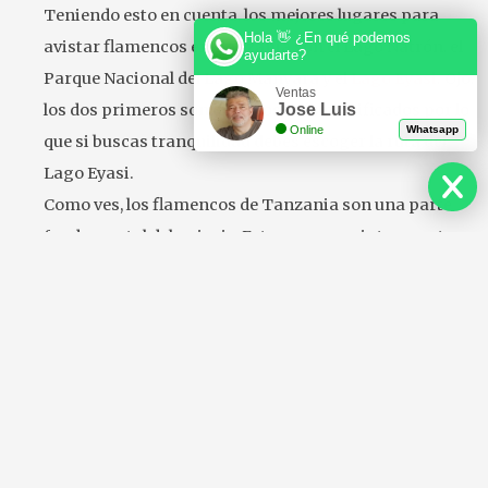
Teniendo esto en cuenta, los mejores lugares para
Hola 👋 ¿En qué podemos
avistar flamencos en Tanzania son el Lago Natrón, el
ayudarte?
Parque Nacional del Lago Manyara y el
Lago Eyasi
. Ojo,
Ventas
los dos primeros son destinos más masificados por lo
Jose Luis
Online
Whatsapp
que si buscas tranquilidad debes escoger la ruta del
Lago Eyasi.
Como ves, los flamencos de Tanzania son una parte
fundamental del paisaje. Estas aves son interesantes
por su aspecto pero si profundizamos un poco
podemos ver que su auténtico valor reside en su
capacidad para adaptarse y organizarse en grupos
para subsistir. ¡Estas aves no son sólo una cara bonita!