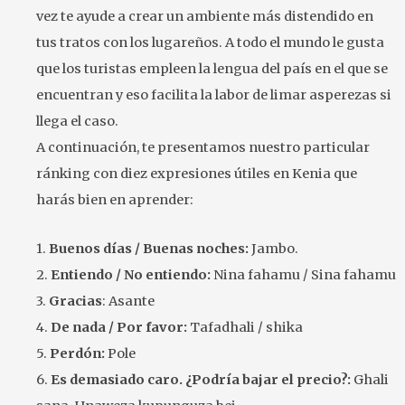
vez te ayude a crear un ambiente más distendido en
tus tratos con los lugareños. A todo el mundo le gusta
que los turistas empleen la lengua del país en el que se
encuentran y eso facilita la labor de limar asperezas si
llega el caso.
A continuación, te presentamos nuestro particular
ránking con diez expresiones útiles en Kenia que
harás bien en aprender:
1.
Buenos días / Buenas noches:
Jambo.
2.
Entiendo / No entiendo:
Nina fahamu / Sina fahamu
3.
Gracias
: Asante
4.
De nada / Por favor:
Tafadhali / shika
5.
Perdón:
Pole
6.
Es demasiado caro. ¿Podría bajar el precio?:
Ghali