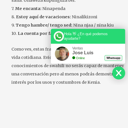
sana. Unaweza kupunguza bei.
7.
Me encanta:
Ninapenda
8.
Estoy aquí de vacaciones:
Ninalikizoni
9.
Tengo hambre/ tengo sed:
Nina njaa / nina kiu
10.
La cuenta por favor:
Aidha tafadhali
Hola 👋 ¿En qué podemos
ayudarte?
Ventas
Como ves, estas frases son muy comunes en nuestra
Jose Luis
vida cotidiana. Evidentemente, sólo con estos
Online
Whatsapp
conocimientos de swahili no serás capaz de mantener
una conversación pero al menos podrás demostrar tu
interés por los usos y costumbres de Kenia.
Y un último consejo. No tengas miedo de hablar
swahili debido a la pronunciación. Si tienes dudas y
realmente quieres profundizar en este bello y exótico
idioma lo mejor que puedes hacer es practicar
conversando y pedir a tu interlocutor que corrija tus