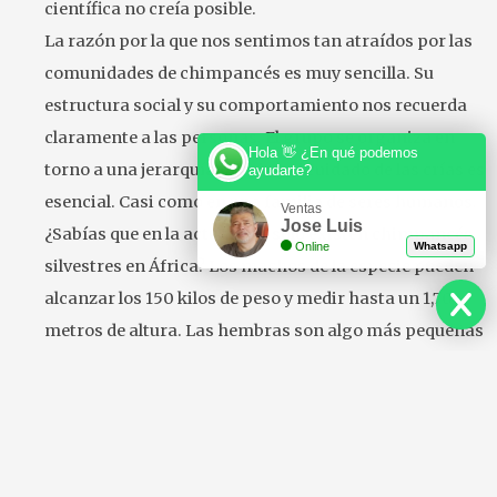
científica no creía posible.
La razón por la que nos sentimos tan atraídos por las
comunidades de chimpancés es muy sencilla. Su
estructura social y su comportamiento nos recuerda
claramente a las personas. El grupo se organiza en
Hola 👋 ¿En qué podemos
torno a una jerarquía propia y el cuidado de las crías es
ayudarte?
esencial. Casi como en una familia de seres humanos.
Ventas
Jose Luis
¿Sabías que en la actualidad sólo existen chimpancés
Online
Whatsapp
silvestres en África? Los machos de la especie pueden
alcanzar los 150 kilos de peso y medir hasta un 1,70
metros de altura. Las hembras son algo más pequeñas
aunque tampoco hay diferencias muy significativas.
Los rasgos que resultan más fascinantes de los
chimpancés es que son capaces de utilizar
herramientas y resolver problemas. Se adaptan muy
bien a las circunstancias por lo que pueden sobrevivir