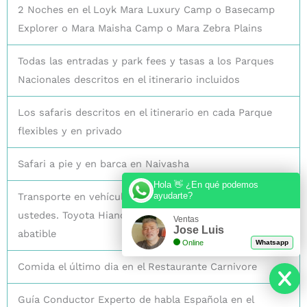
2 Noches en el Loyk Mara Luxury Camp o Basecamp
Explorer o Mara Maisha Camp o Mara Zebra Plains
Todas las entradas y park fees y tasas a los Parques
Nacionales descritos en el itinerario incluidos
Los safaris descritos en el itinerario en cada Parque
flexibles y en privado
Safari a pie y en barca en Naivasha
Hola 👋 ¿En qué podemos
Transporte en vehículo de safari privado solo para
ayudarte?
ustedes. Toyota Hiance de 8 plazas de 4×4 con techo
Ventas
Jose Luis
abatible
Online
Whatsapp
Comida el último dia en el Restaurante Carnivore
Guía Conductor Experto de habla Española en el